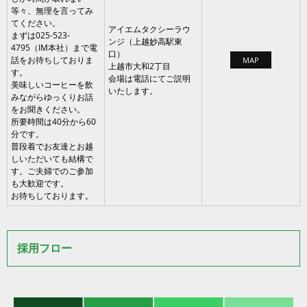
等々、無理を言ってみ
てください。
アイエムタクシーラウ
まずは025-523-
ンジ（上越妙高駅東
4795（IM本社）まで電
口）
話をお待ちしておりま
MAP
上越市大和2丁目
す。
会場は電話にてご説明
美味しいコーヒーを飲
いたします。
みながらゆっくりお話
をお聞きください。
所要時間は40分から60
分です。
普段着でお友達とお越
しいただいても結構で
す。ご夫婦でのご参加
も大歓迎です。
お待ちしております。
採用フロー