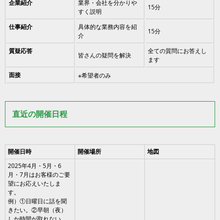
企業紹介
業界・会社を分かりや
15分
すく説明
仕事紹介
具体的な業務内容を紹
15分
介
質疑応答
全ての質問にお答えし
皆さんの疑問を解決
ます
面接
※希望者のみ
直近の開催日程
開催日時
開催場所
地図
2025年4月・5月・6
月・7月はお客様のご要
望にお応えいたしま
す。
例）①日曜日に話を聞
きたい。②早朝（夜）
しか時間が取れない